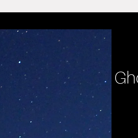
Gho
a